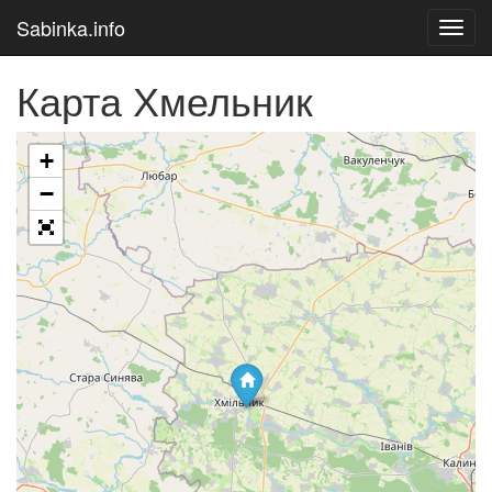
Sabinka.info
Toggl
navig
Карта Хмельник
+
Загрузка карты
−